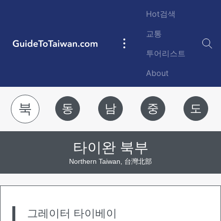
Skip to main content
Hot검색
교통
GuideToTaiwan.com
Main
투어리스트
navigation
About
북
동
남
중
도
타이완 북부
Northern Taiwan, 台灣北部
그레이터 타이베이