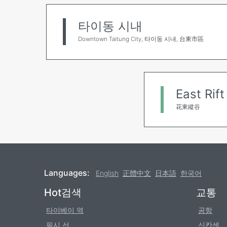
타이동 시내
Downtown Taitung City, 타이둥 시내, 台東市區
East Rift
花東縱谷
Languages:
English
正體中文
日本語
한국어
Footer
Hot검색
교통
타이베이 역
공항
핑시 선
신칸센