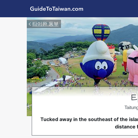
Skip to main content
GuideToTaiwan.com
타이완 동부
Taitu
Tucked away in the southeast of the islan
distance 