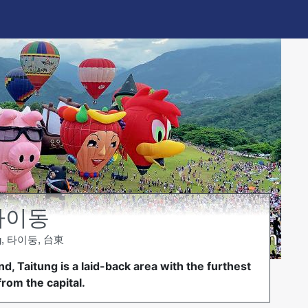
타이동
ng, 타이둥, 台東
d, Taitung is a laid-back area with the furthest
from the capital.