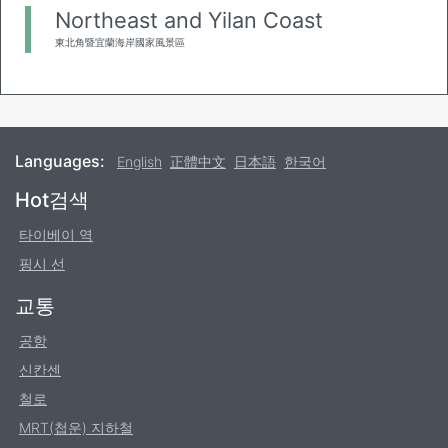
Northeast and Yilan Coast
東北角暨宜蘭海岸國家風景區
Languages:
English
正體中文
日本語
한국어
Footer
Hot검색
타이베이 역
핑시 선
교통
공항
신칸센
철로
MRT(첩운) 지하철