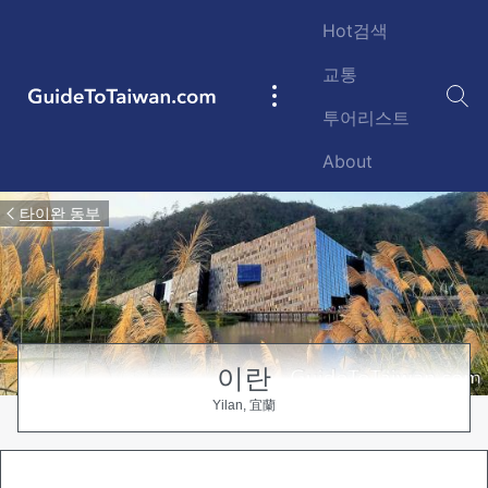
Skip to main content
Hot검색
교통
GuideToTaiwan.com
Main
투어리스트
navigation
About
타이완 동부
이란
Yilan, 宜蘭