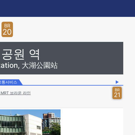
BR
20
 공원 역
Station, 大湖公園站
교통서비스
▶
BR
MRT 브라운 라인
21