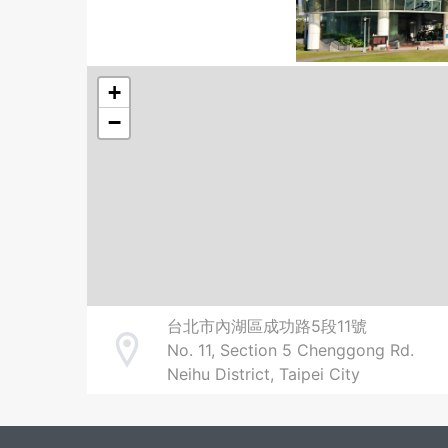
+
−
台北市內湖區成功路5段11號
No. 11, Section 5 Chenggong Rd.
Address
Neihu District, Taipei City