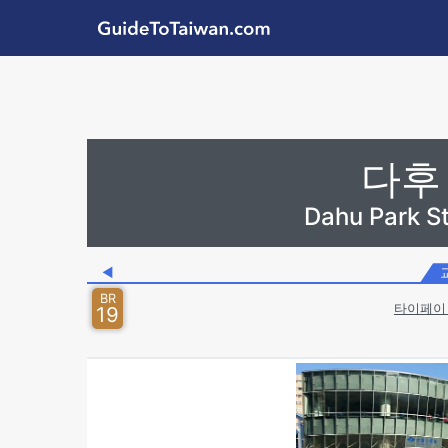
Skip to main content
GuideToTaiwan.com
Station Code
다후
Dahu Park 
◀
BR
타이페이 
19