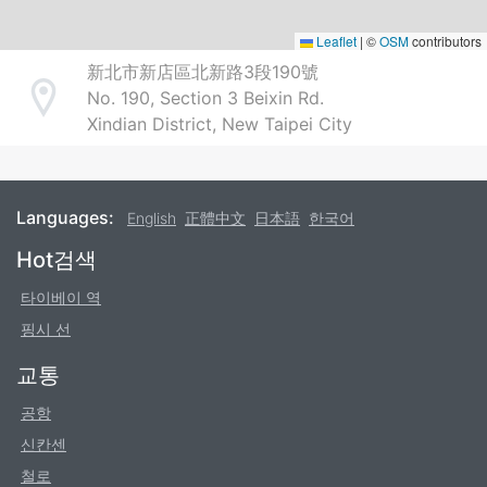
Leaflet
|
©
OSM
contributors
新北市新店區北新路3段190號
No. 190, Section 3 Beixin Rd.
Address
Xindian District, New Taipei City
Languages:
English
正體中文
日本語
한국어
Footer
Hot검색
타이베이 역
핑시 선
교통
공항
신칸센
철로