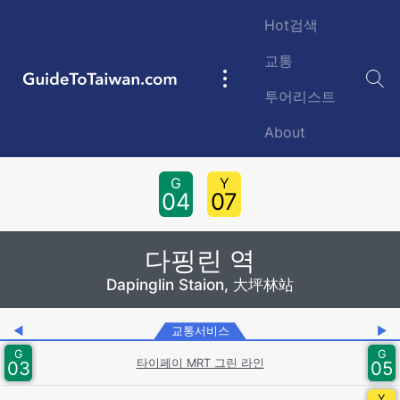
Skip to main content
Hot검색
교통
GuideToTaiwan.com
Main
투어리스트
navigation
About
Station Code
G
Y
04
07
다핑린 역
Dapinglin Staion, 大坪林站
◀
교통서비스
▶
G
G
타이페이 MRT 그린 라인
03
05
Y