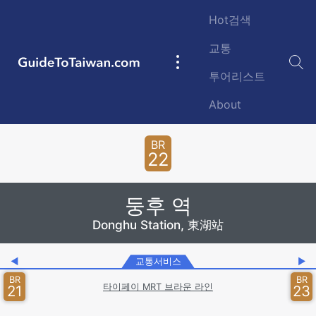
Skip to main content
Hot검색
교통
GuideToTaiwan.com
Main
투어리스트
navigation
About
Station Code
BR
22
둥후 역
Donghu Station, 東湖站
◀
교통서비스
▶
BR
BR
타이페이 MRT 브라운 라인
21
23