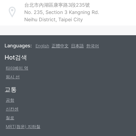
台北市內湖區康寧路3段235號
No. 235, Section 3 Kangning Rd.
Address
Neihu District, Taipei City
Languages:
English
正體中文
日本語
한국어
Footer
Hot검색
타이베이 역
핑시 선
교통
공항
신칸센
철로
MRT(첩운) 지하철