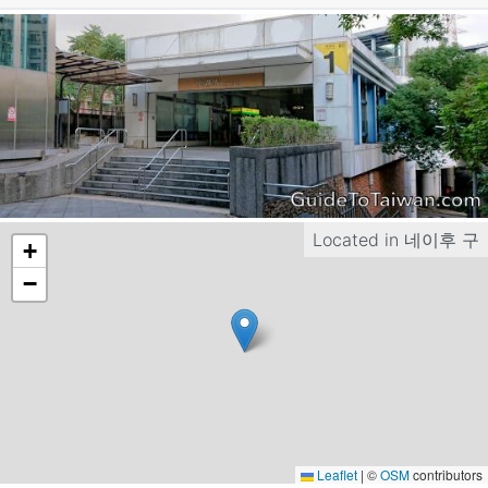
Located in
네이후 구
+
−
Leaflet
|
©
OSM
contributors