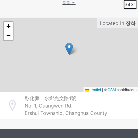
지지 선
3431
Located in
장화
+
−
Leaflet
|
©
OSM
contributors
彰化縣二水鄉光文路1號
No. 1, Guangwen Rd.
Address
Ershui Township, Changhua County