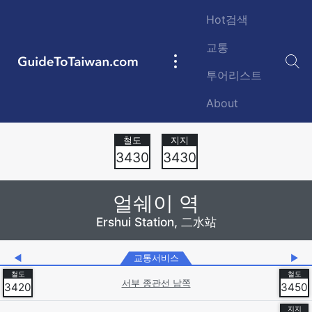
Skip to main content
Hot검색
교통
GuideToTaiwan.com
Main
투어리스트
navigation
About
Station Code
3430
3430
얼쉐이 역
Ershui Station, 二水站
◀
교통서비스
▶
서부 종관선 남쪽
3420
3450