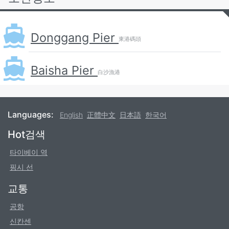
Donggang Pier
東港碼頭
Baisha Pier
白沙漁港
Languages:
English
正體中文
日本語
한국어
Footer
Hot검색
타이베이 역
핑시 선
교통
공항
신칸센