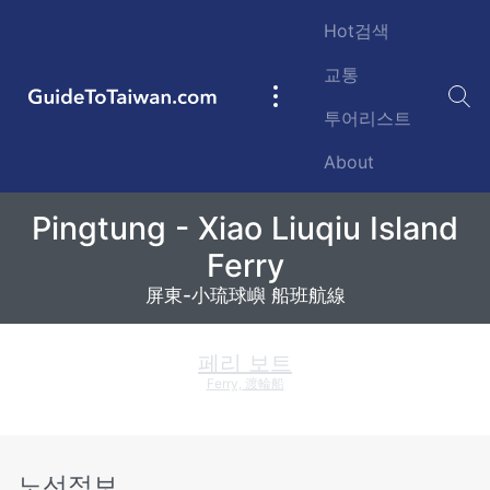
Skip to main content
Hot검색
교통
GuideToTaiwan.com
Main
투어리스트
navigation
About
Ferry Between Pingtung and Xiao
Pingtung - Xiao Liuqiu Island
往返屏東與小琉球嶼之船班航線
Ferry
屏東-小琉球嶼 船班航線
페리 보트
Ferry, 渡輪船
노선정보