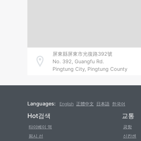
屏東縣屏東市光復路392號
No. 392, Guangfu Rd.
Address
Pingtung City, Pingtung County
Languages:
English
正體中文
日本語
한국어
Footer
Hot검색
교통
타이베이 역
공항
핑시 선
신칸센