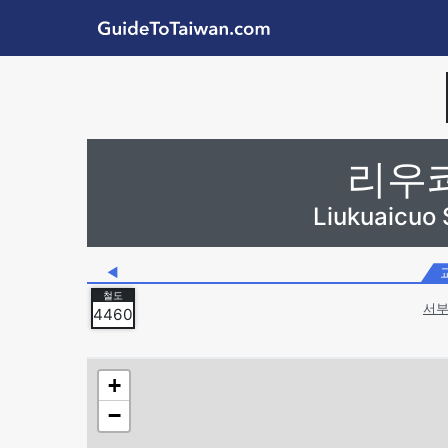
Skip to main content
GuideToTaiwan.com
Station Code
리우
Liukuaicuo
◀
서부
4460
+
−