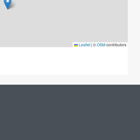
Leaflet
|
©
OSM
contributors