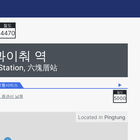
4470
콰이춰 역
 Station, 六塊厝站
교통서비스
▶
 종관선 남쪽
5000
Located in
Pingtung