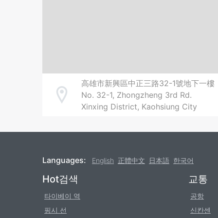
高雄市新興區中正三路32-1號地下一樓
No. 32-1, Zhongzheng 3rd Rd.
Address
Xinxing District, Kaohsiung City
Languages:
English
正體中文
日本語
한국어
Footer
Hot검색
교통
타이베이 역
공항
핑시 선
신칸센