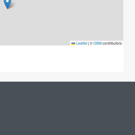
Leaflet
|
©
OSM
contributors