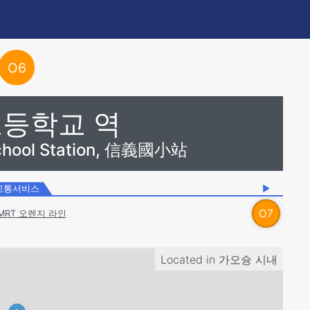
O
6
초등학교 역
School Station, 信義國小站
교통서비스
▶
O
7
MRT 오렌지 라인
Located in
가오슝 시내