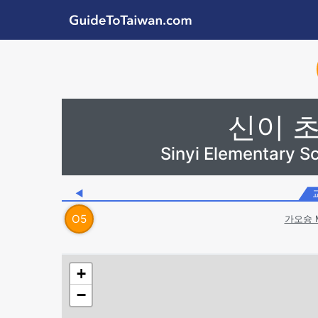
Skip to main content
GuideToTaiwan.com
Station Code
신이 
Sinyi Elementary 
◀
O
5
가오슝 
+
−