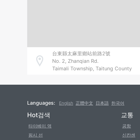
台東縣太麻里鄉站前路2號
No. 2, Zhanqian Rd.
Address
Taimali Township, Taitung County
Languages:
English
正體中文
日本語
한국어
Footer
Hot검색
교통
타이베이 역
공항
핑시 선
신칸센