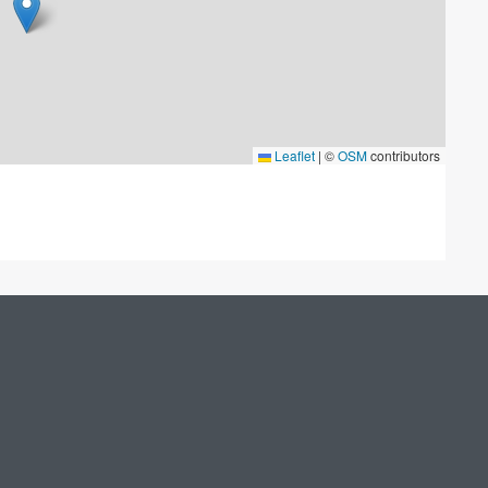
Leaflet
|
©
OSM
contributors