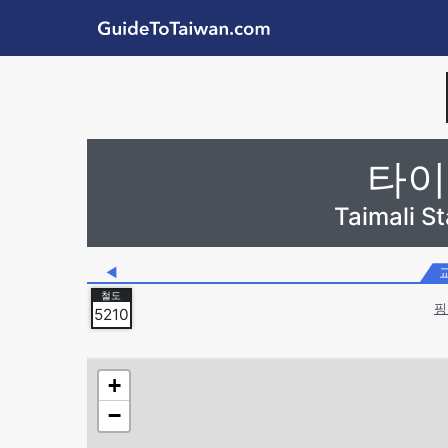
Skip to main content
GuideToTaiwan.com
Station Code
타이
Taimali 
◀
핑
5210
+
−