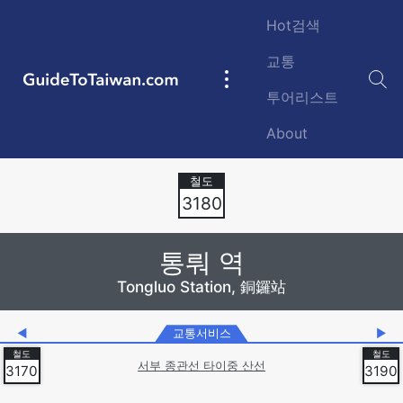
Skip to main content
Hot검색
교통
GuideToTaiwan.com
Main
투어리스트
navigation
About
Station Code
3180
통뤄 역
Tongluo Station, 銅鑼站
◀
교통서비스
▶
서부 종관선 타이중 산선
3170
3190