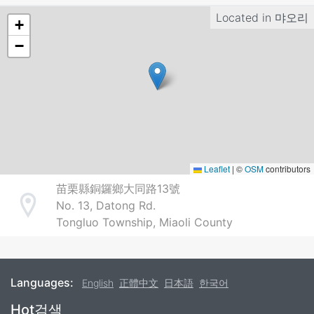
Located in
먀오리
+
−
Leaflet
|
©
OSM
contributors
苗栗縣銅鑼鄉大同路13號
No. 13, Datong Rd.
Address
Tongluo Township, Miaoli County
Languages:
English
正體中文
日本語
한국어
Footer
Hot검색