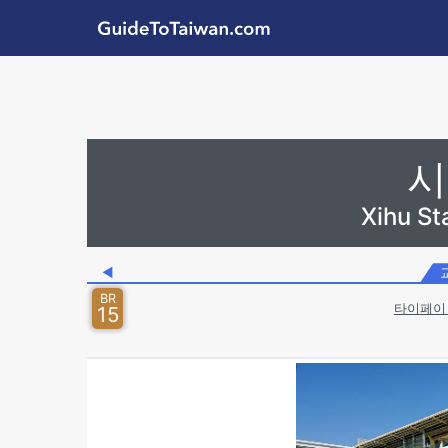
Skip to main content
GuideToTaiwan.com
Station Code
시
Xihu S
◀
BR
타이페이 
15