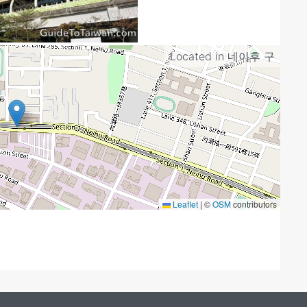
Located in
네이후 구
Leaflet
|
©
OSM
contributors