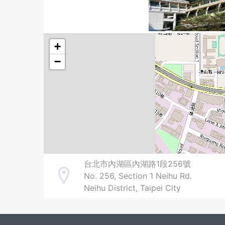
+
−
台北市內湖區內湖路1段256號
No. 256, Section 1 Neihu Rd.
Address
Neihu District, Taipei City