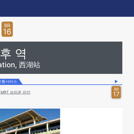
BR
16
후 역
tation, 西湖站
교통서비스
▶
BR
MRT 브라운 라인
17