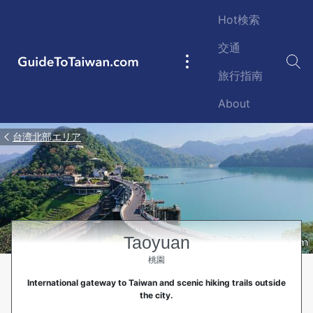
Skip to main content
Hot検索
交通
GuideToTaiwan.com
Main
旅行指南
navigation
About
台湾北部エリア
Taoyuan
桃園
International gateway to Taiwan and scenic hiking trails outside
the city.