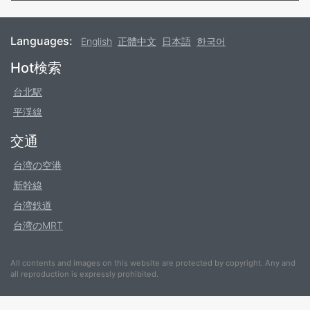
Languages:
English
正體中文
日本語
한국어
Footer
Hot検索
台北駅
平渓線
交通
台湾の空港
新幹線
台湾鉄道
台湾のMRT
All contents and images on this website are protected by copyright. Any and
all reproduction is expressly prohibited.