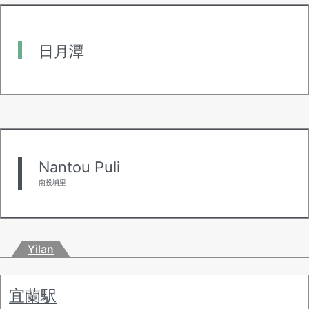
日月潭
Nantou Puli
南投埔里
Yilan
宜蘭駅