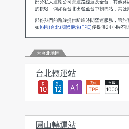
部分私人運輸公司營運路線遍及全台，其他路
的接駁，例如從
台北
出發至
台中
朝馬站，其餘
部份熱門的路線提供離峰時間營運服務，讓旅
如
桃園(台北)國際機場(TPE)
便提供24小時不
大台北地區
台北轉運站
R
BL
1
A
10
12
TPE
1000
圓山轉運站