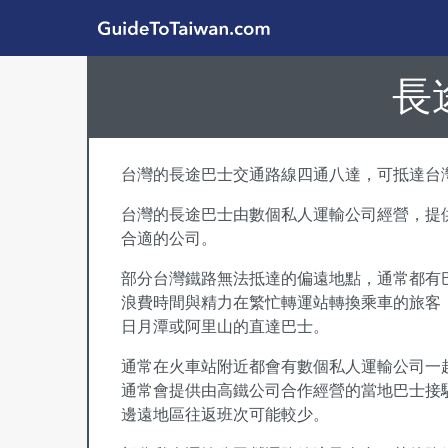
Skip to main content
GuideToTaiwan.com
長途跨區運輸巴士
長
台灣的長途巴士交通路線四通八達，可抵達台
台灣的長途巴士由數個私人運輸公司經營，提
合適的公司。
部分台灣鐵路無法抵達的偏遠地點，通常都有
浪費時間與精力在繁忙轉運站轉換乘車的旅客
日月潭或阿里山的直達巴士。
通常在火車站附近都會有數個私人運輸公司一
通常會提供由高鐵公司合作經營的當地巴士接
邊遠地區往返班次可能較少。