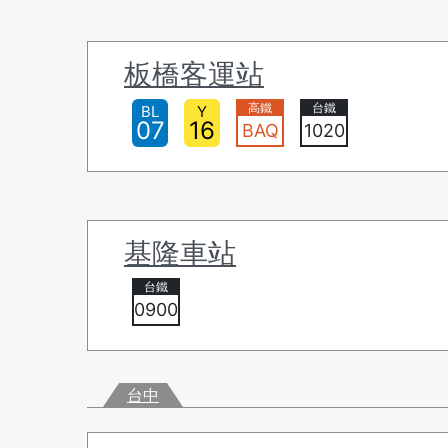
板橋客運站
BL
Y
07
16
BAQ
1020
基隆車站
0900
台中