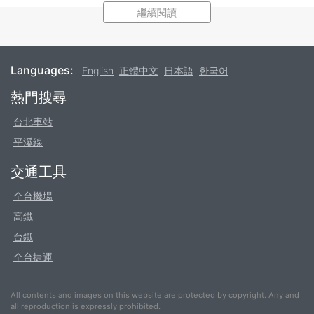
此電子交通支付卡最常被使用在大眾交通運輸工具，例如：
繼續閱讀
台北捷運
、
高雄捷運
、
市區巴士
、
通聯火車
、Youbike租賃
以及
機場捷運
。
最常見的電子交通支付卡別為大眾運輸公司所發行並且盛行
Languages:
English
正體中文
日本語
한국어
於台北地區的悠遊卡以及高雄地區的一卡通，其他像由私人
Footer
熱門搜尋
企業發行如統一企業的iCash卡和遠東企業的HappyCash
卡。前兩者卡別幾乎可用於台灣境內所有大眾交通運輸工
台北車站
具，而私企所發行之卡別則視個別交通工具是否配合而定，
平溪線
且通常附有消費回饋可用於所配合之商家。事實上並無明文
規定必須使用何種卡別，然而大多數人會選擇使用悠遊卡，
交通工具
其他如高雄地區則會選擇一卡通。
全台機場
IC卡則有較多種的獨特設計與形狀可供選擇，購買一般標準
高鐵
IC卡需花費新台幣100元，並且需要加值金額以啟動卡片方
台鐵
能使用。購買其他特製授權設計卡如三麗鷗(Hello Kitty、
全台捷運
蛋黃哥等等)或寶可夢IC卡可能需要支付較多錢。除了一般
標準卡片版本，另有鑰匙圈或吊飾造型可供選擇。顧客可以
在便利商店結帳櫃臺附近輕易找到展示區。
All contents and images on this website are protected by copyright. Any and
all reproduction is expressly prohibited.