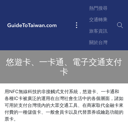
Skip to main content
熱門搜尋
交通轉乘
GuideToTaiwan.com
Main
旅客資訊
navigation
關於台灣
悠遊卡、一卡通、電子交通支付
卡
用NFC無線科技的非接觸式支付系統，悠遊卡、一卡通和
各種IC卡被廣泛的運用在台灣社會生活中的各個層面，諸如
可用於支付台灣境內的大眾交通工具、在商家取代金融卡來
付費的一種儲值卡、一般會員卡以及代替票券或鑰匙功能的
票卡。