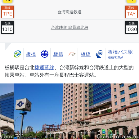
台湾高速鉄道
TPE
TAY
台湾鉄道 縦貫線北段
1010
1030
板橋バス駅
板橋
板橋
板橋
板橋客運站
Introduction
板橋駅是台北
捷運藍線
、台湾新幹線和台湾鉄道上的大型的
換乘車站。車站外有一座長程巴士客運站。