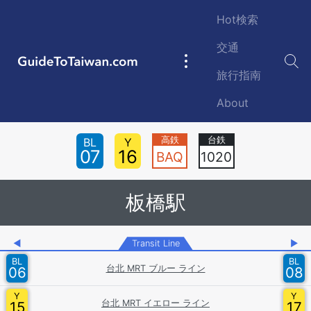
Skip to main content
Hot検索
交通
GuideToTaiwan.com
Main
旅行指南
navigation
About
Station Code
BL
Y
07
16
BAQ
1020
板橋駅
◀
Transit Line
▶
BL
BL
台北 MRT ブルー ライン
06
08
Y
Y
台北 MRT イエロー ライン
15
17