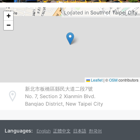
Located in
South of Taipei City
+
−
Leaflet
|
©
OSM
contributors
新北市板橋區縣民大道二段7號
No. 7, Section 2 Xianmin Blvd.
Address
Banqiao District, New Taipei City
Languages:
English
正體中文
日本語
한국어