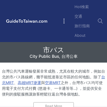
Skip to main content
Hot検索
交通
GuideToTaiwan.com
Main
旅行指南
navigation
About
市バス
市バス
City Public Bus, 台湾公車
City Public Bus, 台湾公車
台灣公共汽車運輸發展非常成熟，尤其在較大的城市，例如
台
北
的市バス路線網，幾乎能抵達靠近市區的任何地點。除了
台
北MRT
、
高雄MRT捷運
與
空港MRT
之外，台灣市バス均可使
用電子支付方式付費 (悠遊卡、一卡通等等...) ，並提供安全
便利的接駁服務讓旅客輕鬆往返台灣各個地點。
幾乎所有市バス車廂內均提供華語和英文播報服務，但由於全
Read More