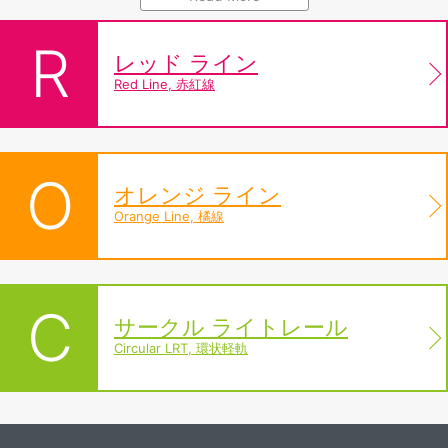
車站。
R
另外在2017年投入營運服務的
サークル ライトレール
，從
西
レッド ライン
子湾駅
出發，往南沿著海岸線行駛，接著再向東與紅線交會。
Red Line, 赤紅線
待日後輕軌工程完全竣工，將形成一座環繞高雄市區的環狀路
線網。
票價依據搭乘距離長短比例收費，乘客可以選擇在車站以現金
O
購買單程車票，或使用電子支付方式(悠遊卡、一卡通)感應票
オレンジ ライン
卡進出車站。
Orange Line, 橘線
C
サークル ライトレール
Circular LRT, 環状軽軌