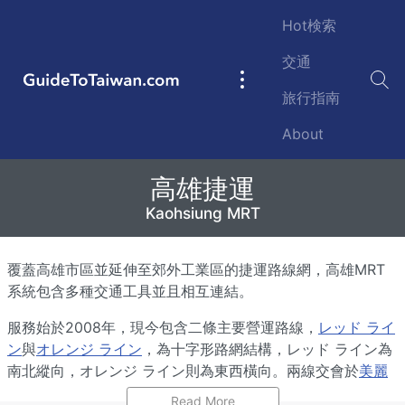
Skip to main content
Hot検索
交通
GuideToTaiwan.com
Main
旅行指南
navigation
About
高雄捷運MRT
高雄捷運
Kaohsiung Metro
Kaohsiung MRT
覆蓋
高雄市區
並延伸至郊外工業區的捷運路線網，高雄MRT
系統包含多種交通工具並且相互連結。
服務始於2008年，現今包含二條主要營運路線，
レッド ライ
ン
與
オレンジ ライン
，為十字形路網結構，レッド ライン為
南北縱向，オレンジ ライン則為東西橫向。兩線交會於
美麗
島駅
，此站頂上有圓幕多彩玻璃的精湛設計，號稱全台最美的
Read More