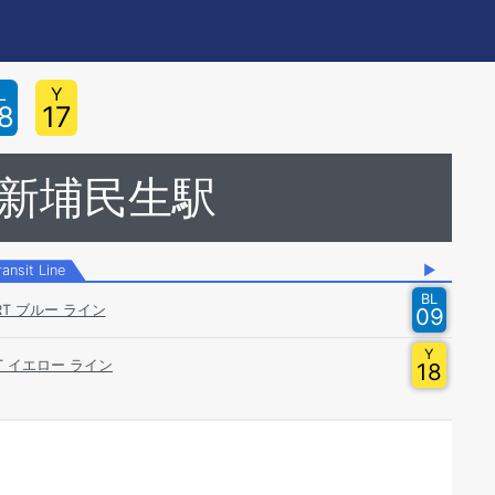
L
Y
8
17
 新埔民生駅
ransit Line
▶
BL
RT ブルー ライン
09
Y
T イエロー ライン
18