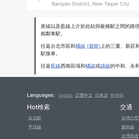
Banqiao District, New Taipei City
黃線以及藍線上介於此站與板橋駅之間的路
相鄰車駅。
往返台北市區和
橘線 (迴龍)
上的三重、新莊和
駅換車。
往返
藍線
西南區域和
橘線
或
綠線
的中和、永
Languages:
English
正體中文
日本語
한국어
Footer
Hot検索
交通
台北駅
台湾の空
平渓線
新幹線
台湾鉄道