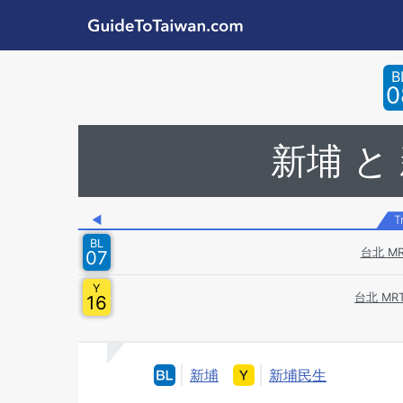
Skip to main content
GuideToTaiwan.com
Station Code
B
0
新埔 と
◀
T
BL
台北 M
07
Y
台北 MR
16
新埔
新埔民生