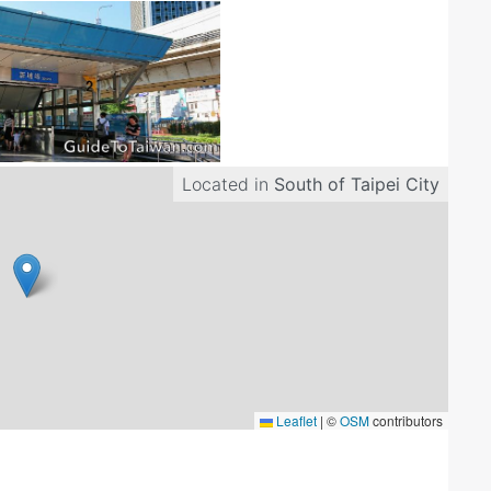
Located in
South of Taipei City
Leaflet
|
©
OSM
contributors