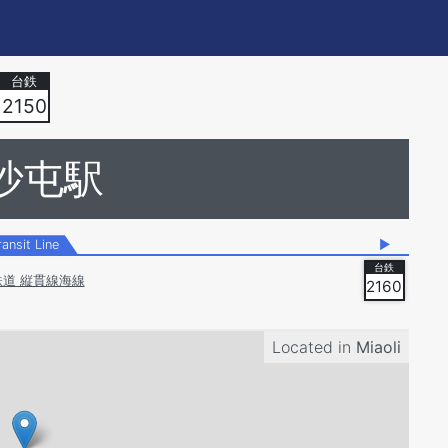
2150
沙屯駅
ransit Line
▶
道 縦貫線海線
2160
Located in
Miaoli