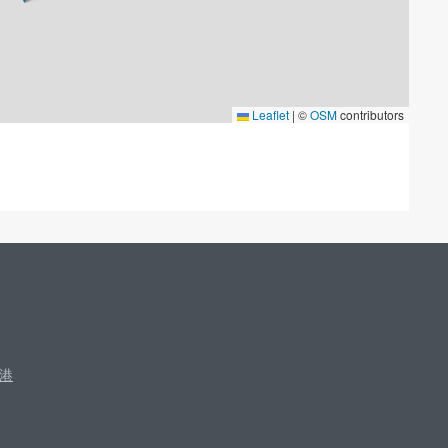
Leaflet
|
©
OSM
contributors
港