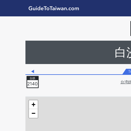
Skip to main content
GuideToTaiwan.com
Station Code
白
◀
T
台湾鉄
2140
+
−