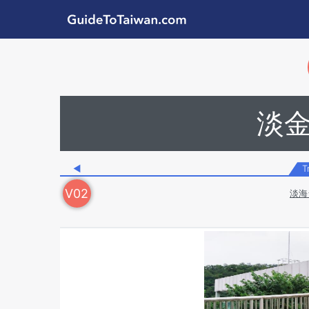
Skip to main content
GuideToTaiwan.com
Station Code
淡
◀
T
V
02
淡海