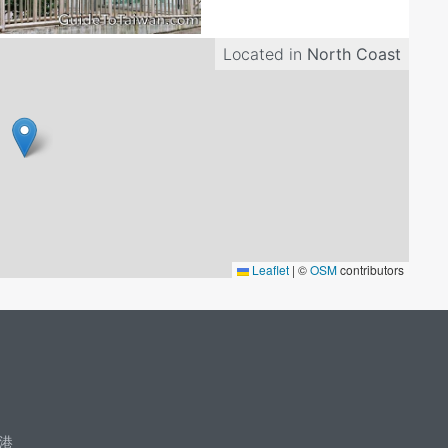
Located in
North Coast
Leaflet
|
©
OSM
contributors
港