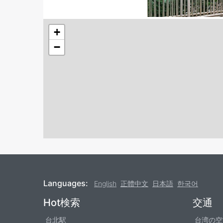
+
−
Languages:
English
正體中文
日本語
한국어
Footer
Hot検索
交通
台北駅
台湾の空