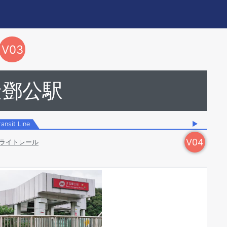
V
03
金鄧公駅
ransit Line
▶
V
04
ライトレール