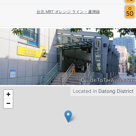
O
台北 MRT オレンジ ライン - 蘆洲線
50
Located in
Datong District
+
−