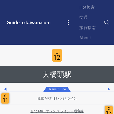
Skip to main content
Hot検索
交通
GuideToTaiwan.com
Main
旅行指南
navigation
About
Station Code
O
12
大橋頭駅
◀
Transit Line
▶
O
台北 MRT オレンジ ライン
11
O
台北 MRT オレンジ ライン - 迴竜線
13