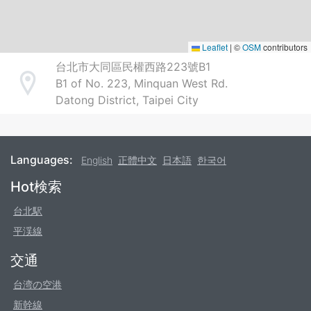
Leaflet
|
©
OSM
contributors
台北市大同區民權西路223號B1
B1 of No. 223, Minquan West Rd.
Address
Datong District, Taipei City
Languages:
English
正體中文
日本語
한국어
Footer
Hot検索
台北駅
平渓線
交通
台湾の空港
新幹線