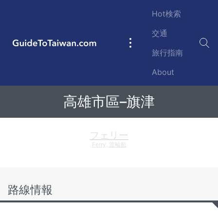
Skip to main content
Hot検索
交通
GuideToTaiwan.com
Main
旅行指南
navigation
About
往返高雄市區與旗津島之船班航線
高雄市區–旗津
フェリー
Ferry, 渡輪船
路線情報