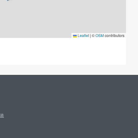
Leaflet
|
©
OSM
contributors
港