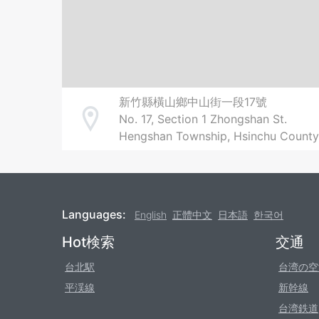
新竹縣橫山鄉中山街一段17號
No. 17, Section 1 Zhongshan St.
Address
Hengshan Township, Hsinchu County
Languages:
English
正體中文
日本語
한국어
Footer
Hot検索
交通
台北駅
台湾の空
平渓線
新幹線
台湾鉄道