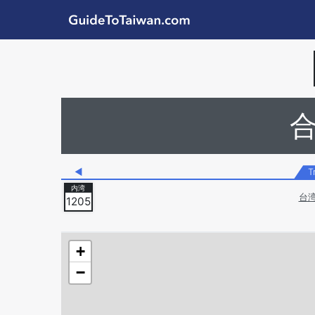
Skip to main content
GuideToTaiwan.com
Station Code
◀
T
台
1205
+
−