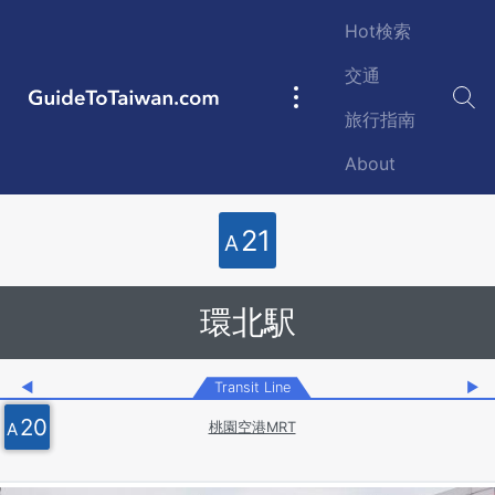
Skip to main content
Hot検索
交通
GuideToTaiwan.com
Main
旅行指南
navigation
About
Station Code
21
A
環北駅
◀
Transit Line
▶
20
A
桃園空港MRT