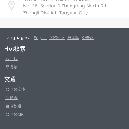
No. 26, Section 1 Zhongfeng North Rd.
Address
Zhongli District, Taoyuan City
Languages:
English
正體中文
日本語
한국어
Footer
Hot検索
台北駅
平渓線
交通
台湾の空港
新幹線
台湾鉄道
台湾のMRT