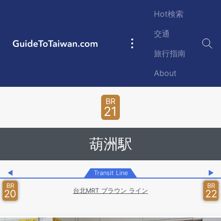
Skip to main content
Hot検索
交通
GuideToTaiwan.com
Main
旅行指南
navigation
About
Station Code
BR
21
葫洲駅
◀
Transit Line
▶
BR
BR
台北MRT ブラウン ライン
20
22