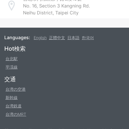
No. 16, Section 3 Kangning Rd.
Address
Neihu District, Taipei City
Languages:
English
正體中文
日本語
한국어
Footer
Hot検索
台北駅
平渓線
交通
台湾の空港
新幹線
台湾鉄道
台湾のMRT