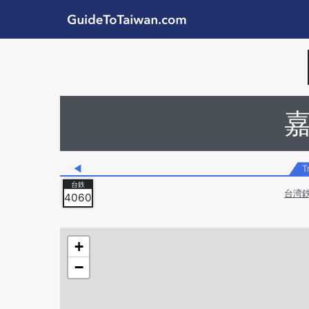
Skip to main content
GuideToTaiwan.com
Station Code
◀
T
台湾
4060
+
−