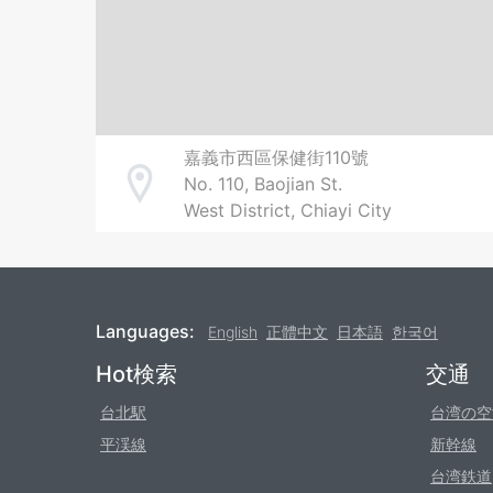
嘉義市西區保健街110號
No. 110, Baojian St.
Address
West District, Chiayi City
Languages:
English
正體中文
日本語
한국어
Footer
Hot検索
交通
台北駅
台湾の空
平渓線
新幹線
台湾鉄道