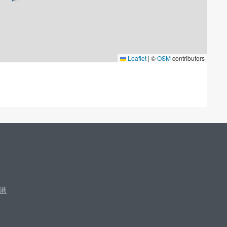
Leaflet
|
©
OSM
contributors
港