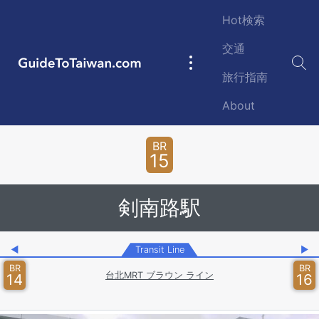
Skip to main content
Hot検索
交通
GuideToTaiwan.com
Main
旅行指南
navigation
About
Station Code
BR
15
剣南路駅
◀
Transit Line
▶
BR
BR
台北MRT ブラウン ライン
14
16