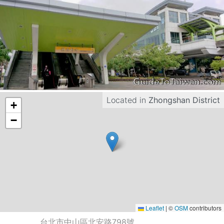
Located in
Zhongshan District
+
−
Leaflet
|
©
OSM
contributors
台北市中山區北安路798號