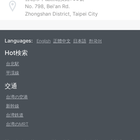
No. 798, Bei'an Rd.
Address
Zhongshan District, Taipei City
Languages:
English
正體中文
日本語
한국어
Footer
Hot検索
台北駅
平渓線
交通
台湾の空港
新幹線
台湾鉄道
台湾のMRT