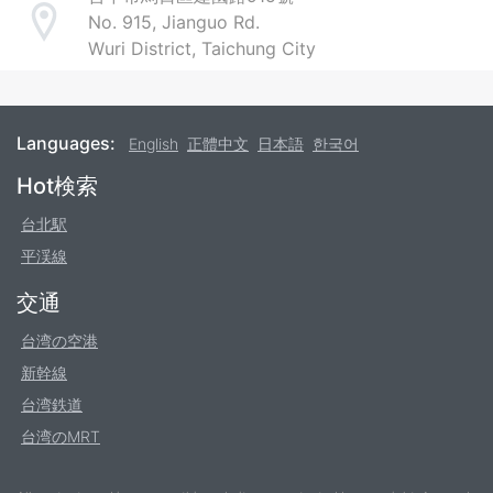
No. 915, Jianguo Rd.
Address
Wuri District, Taichung City
Languages:
English
正體中文
日本語
한국어
Footer
Hot検索
台北駅
平渓線
交通
台湾の空港
新幹線
台湾鉄道
台湾のMRT