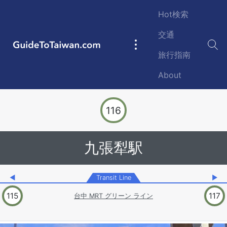
Skip to main content
Hot検索
交通
GuideToTaiwan.com
Main
旅行指南
navigation
About
Station Code
116
九張犁駅
◀
Transit Line
▶
115
117
台中 MRT グリーン ライン