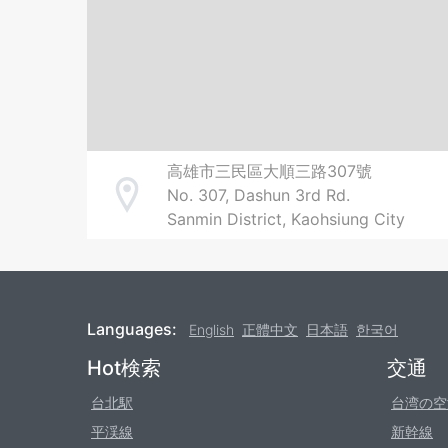
高雄市三民區大順三路307號
No. 307, Dashun 3rd Rd.
Address
Sanmin District, Kaohsiung City
Languages:
English
正體中文
日本語
한국어
Footer
Hot検索
交通
台北駅
台湾の空
平渓線
新幹線