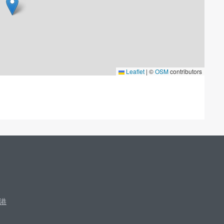
Leaflet
|
©
OSM
contributors
港