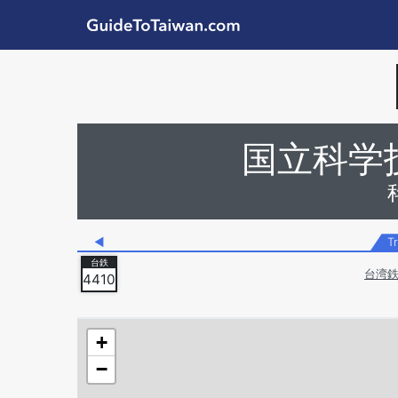
Skip to main content
GuideToTaiwan.com
Station Code
国立科学
◀
Tr
台湾鉄
4410
+
−