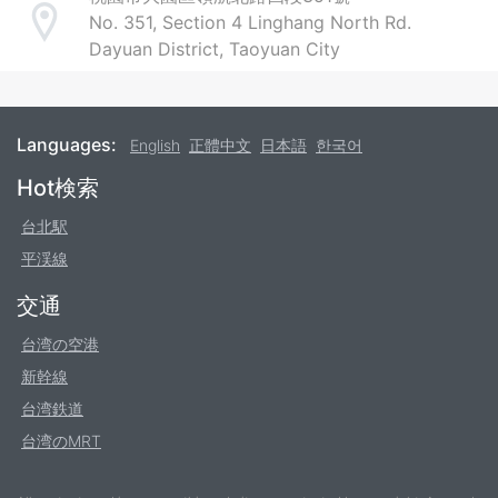
No. 351, Section 4 Linghang North Rd.
Address
Dayuan District, Taoyuan City
Languages:
English
正體中文
日本語
한국어
Footer
Hot検索
台北駅
平渓線
交通
台湾の空港
新幹線
台湾鉄道
台湾のMRT