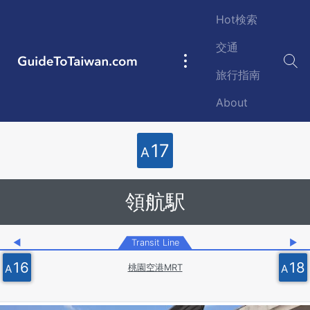
Skip to main content
Hot検索
交通
GuideToTaiwan.com
Main
旅行指南
navigation
About
Station Code
17
A
領航駅
◀
Transit Line
▶
16
18
A
A
桃園空港MRT