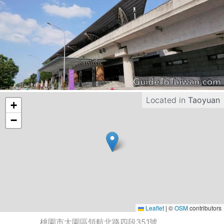
Located in
Taoyuan
+
−
Leaflet
|
©
OSM
contributors
桃園市大園區領航北路四段351號