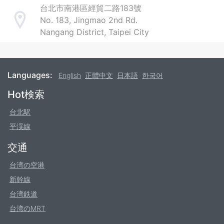
台北市南港區經貿二路183號
No. 183, Jingmao 2nd Rd.
Address
Nangang District, Taipei City
Languages:
English
正體中文
日本語
한국어
Footer
Hot検索
台北駅
平渓線
交通
台湾の空港
新幹線
台湾鉄道
台湾のMRT