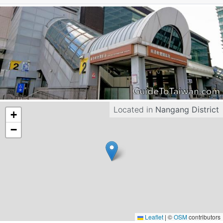
Located in
Nangang District
+
−
Leaflet
|
©
OSM
contributors