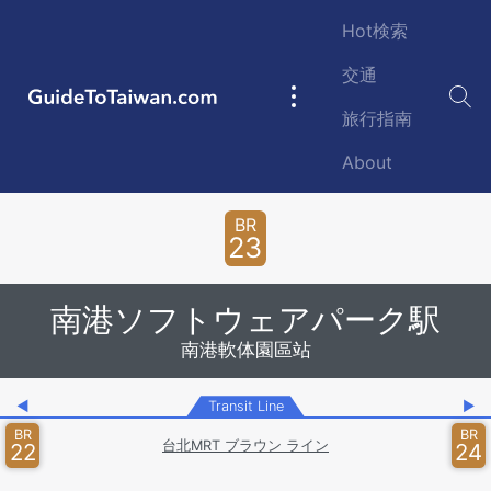
Skip to main content
Hot検索
交通
GuideToTaiwan.com
Main
旅行指南
navigation
About
Station Code
BR
23
南港ソフトウェアパーク駅
南港軟体園區站
◀
Transit Line
▶
BR
BR
台北MRT ブラウン ライン
22
24