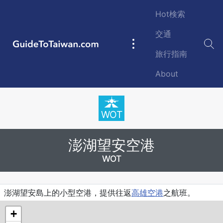
Skip to main content
Hot検索
交通
GuideToTaiwan.com
Main
旅行指南
navigation
About
Station Code
WOT
澎湖望安空港
WOT
Introduction
澎湖望安島上的小型空港，提供往返
高雄空港
之航班。
+