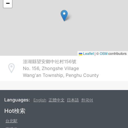
−
Leaflet
|
©
OSM
contributors
澎湖縣望安鄉中社村156號
No. 156, Zhongshe Village
Address
Wang'an Township, Penghu County
Languages:
English
正體中文
日本語
한국어
Footer
Hot検索
台北駅