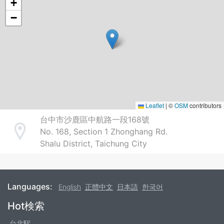
+
−
Leaflet
|
©
OSM
contributors
台中市沙鹿區中航路一段168號
No. 168, Section 1 Zhonghang Rd.
Address
Shalu District, Taichung City
Languages:
English
正體中文
日本語
한국어
Footer
Hot検索
台北駅