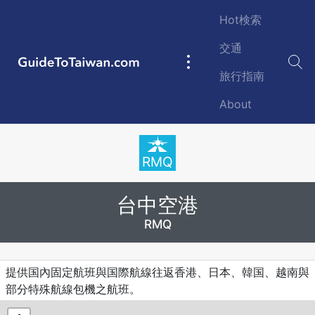
Skip to main content
Hot検索
交通
GuideToTaiwan.com
Main
旅行指南
navigation
About
Station Code
RMQ
台中空港
RMQ
Introduction
提供国內固定航班與国際航線往返香港、日本、韓国、越南與
部分特殊航線包機之航班。