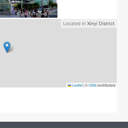
Located in
Xinyi District
Leaflet
|
©
OSM
contributors