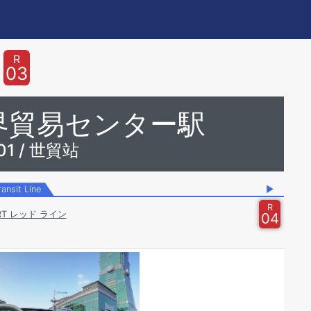
R
03
 世界貿易センター駅
1 / 世貿站
ransit Line
▶
R
RT レッド ライン
04