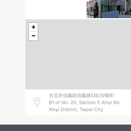
+
−
台北市信義區信義路5段20號B1
B1 of No. 20, Section 5 Xinyi Rd.
Address
Xinyi District, Taipei City