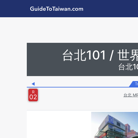
Skip to main content
GuideToTaiwan.com
Station Code
台北101 /
台北10
◀
T
R
台北 M
02