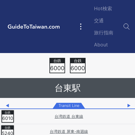
Skip to main content
Hot検索
交通
GuideToTaiwan.com
Main
旅行指南
navigation
About
Station Code
6000
6000
台東駅
◀
Transit Line
▶
台湾鉄道 台東線
6010
台湾鉄道 屏東-南迴線
5240