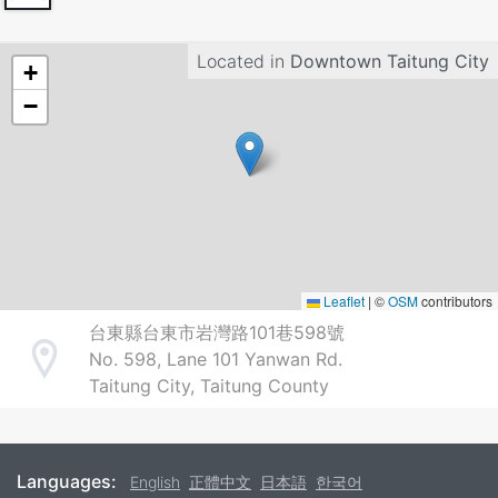
Located in
Downtown Taitung City
+
−
Leaflet
|
©
OSM
contributors
台東縣台東市岩灣路101巷598號
No. 598, Lane 101 Yanwan Rd.
Address
Taitung City, Taitung County
Languages:
English
正體中文
日本語
한국어