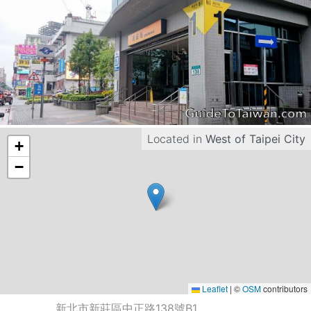
Located in
West of Taipei City
+
−
Leaflet
|
©
OSM
contributors
新北市新莊區中正路138號B1