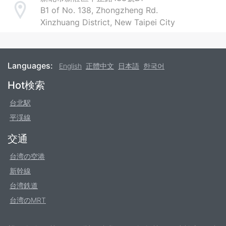
B1 of No. 138, Zhongzheng Rd.
Address
Xinzhuang District, New Taipei City
Languages:
English
正體中文
日本語
한국어
Footer
Hot検索
台北駅
平渓線
交通
台湾の空港
新幹線
台湾鉄道
台湾のMRT