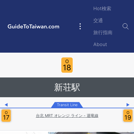
Skip to main content
Hot検索
交通
GuideToTaiwan.com
Main
旅行指南
navigation
About
Station Code
O
18
新荘駅
◀
Transit Line
▶
O
O
台北 MRT オレンジ ライン - 迴竜線
17
19