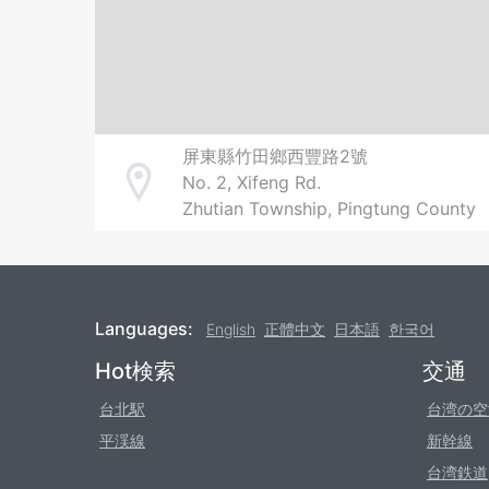
屏東縣竹田鄉西豐路2號
No. 2, Xifeng Rd.
Address
Zhutian Township, Pingtung County
Languages:
English
正體中文
日本語
한국어
Footer
Hot検索
交通
台北駅
台湾の空
平渓線
新幹線
台湾鉄道