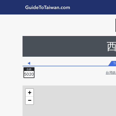
Skip to main content
GuideToTaiwan.com
Station Code
◀
T
台湾鉄
5020
+
−