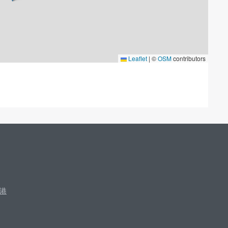
Leaflet
|
©
OSM
contributors
港