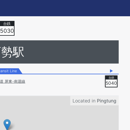
5030
西勢駅
ransit Line
▶
道 屏東-南迴線
5040
Located in
Pingtung