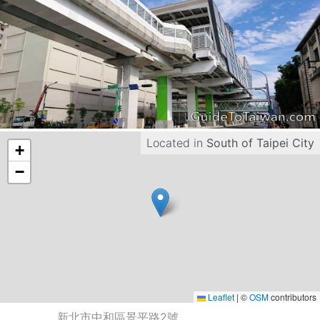
Located in
South of Taipei City
+
−
Leaflet
|
©
OSM
contributors
新北市中和區景平路2號