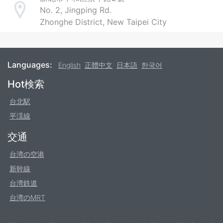
No. 2, Jingping Rd.
Address
Zhonghe District, New Taipei City
Languages:
English
正體中文
日本語
한국어
Footer
Hot検索
台北駅
平渓線
交通
台湾の空港
新幹線
台湾鉄道
台湾のMRT