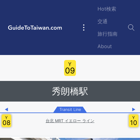
Skip to main content
Hot検索
交通
GuideToTaiwan.com
Main
旅行指南
navigation
About
Station Code
Y
09
秀朗橋駅
◀
Transit Line
▶
Y
Y
台北 MRT イエロー ライン
08
10