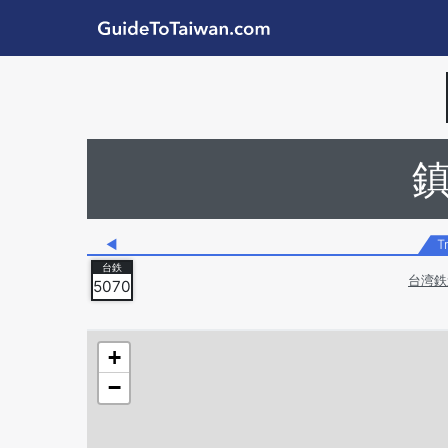
Skip to main content
GuideToTaiwan.com
Station Code
◀
T
台湾鉄
5070
+
−