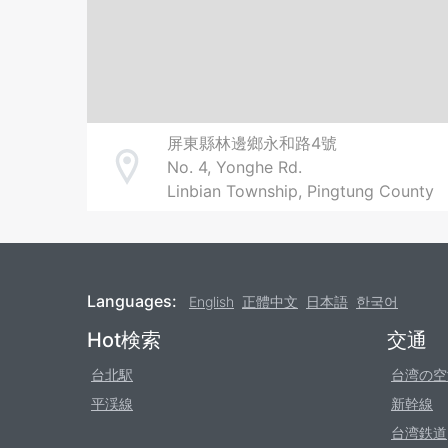
屏東縣林邊鄉永和路4號
No. 4, Yonghe Rd.
Address
Linbian Township, Pingtung County
Languages:
English
正體中文
日本語
한국어
Footer
Hot検索
交通
台北駅
台湾の空
平渓線
新幹線
台湾鉄道