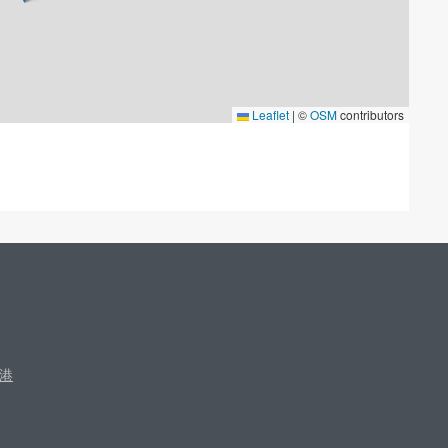
Leaflet
|
©
OSM
contributors
港