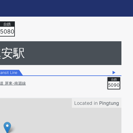
5080
鎮安駅
ransit Line
▶
道 屏東-南迴線
5090
Located in
Pingtung