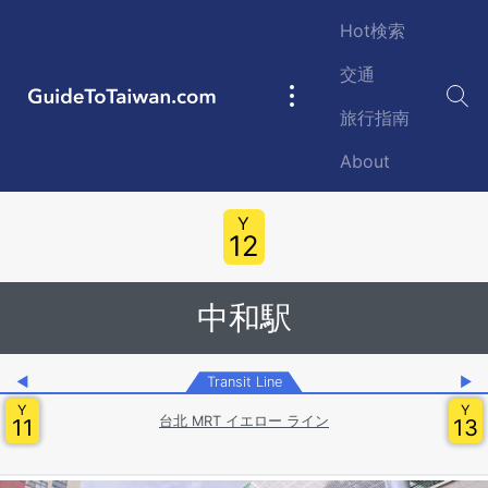
Skip to main content
Hot検索
交通
GuideToTaiwan.com
Main
旅行指南
navigation
About
Station Code
Y
12
中和駅
◀
Transit Line
▶
Y
Y
台北 MRT イエロー ライン
11
13