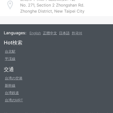
No. 271, Section 2 Zhongshan Rd.
Address
Zhonghe District, New Taipei City
Languages:
English
正體中文
日本語
한국어
Footer
Hot検索
台北駅
平渓線
交通
台湾の空港
新幹線
台湾鉄道
台湾のMRT