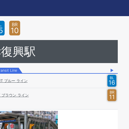
L
BR
5
10
孝復興駅
ransit Line
▶
BL
RT ブルー ライン
16
BR
T ブラウン ライン
11