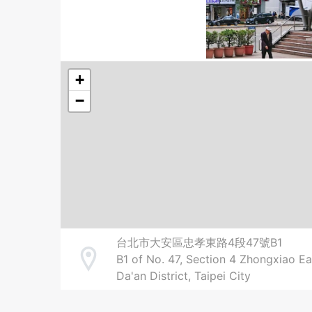
+
−
台北市大安區忠孝東路4段47號B1
B1 of No. 47, Section 4 Zhongxiao Ea
Address
Da'an District, Taipei City