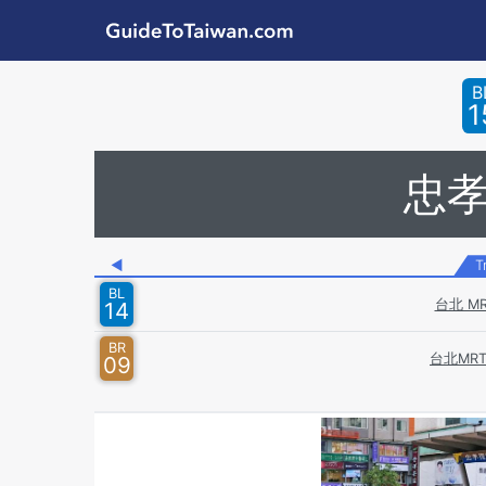
Skip to main content
GuideToTaiwan.com
Station Code
B
1
忠
◀
T
BL
台北 M
14
BR
台北MR
09