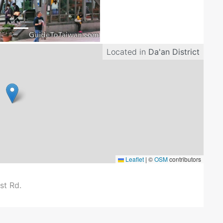
Located in
Da'an District
Leaflet
|
©
OSM
contributors
st Rd.