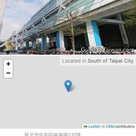
Located in
South of Taipei City
+
−
Leaflet
|
©
OSM
contributors
新北市中和區板南路510號