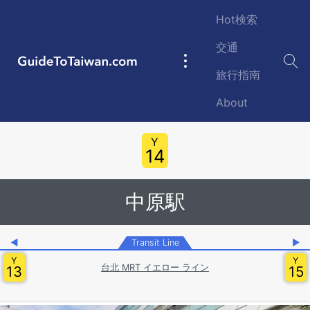
Skip to main content
Hot検索
交通
GuideToTaiwan.com
Main
旅行指南
navigation
About
Station Code
Y
14
中原駅
◀
Transit Line
▶
Y
Y
台北 MRT イエロー ライン
13
15