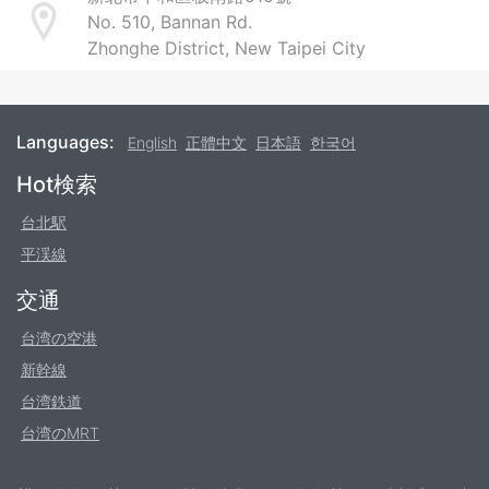
No. 510, Bannan Rd.
Address
Zhonghe District, New Taipei City
Languages:
English
正體中文
日本語
한국어
Footer
Hot検索
台北駅
平渓線
交通
台湾の空港
新幹線
台湾鉄道
台湾のMRT