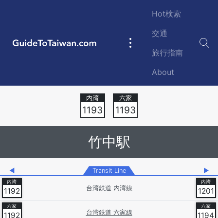
Skip to main content
Hot検索
交通
GuideToTaiwan.com
Main
旅行指南
navigation
About
Station Code
1193
1193
竹中駅
◀
Transit Line
▶
台湾鉄道 内湾線
1192
1201
台湾鉄道 六家線
1192
1194