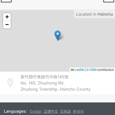
Located in
Hsinchu
+
−
Leaflet
|
©
OSM
contributors
新竹縣竹東鎮竹中路145號
No. 145, Zhuzhong Rd.
Address
Zhudong Township, Hsinchu County
Languages:
English
正體中文
日本語
한국어