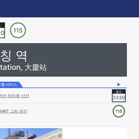
115
20
칭 역
Station, 大慶站
교통서비스
▶
관선 타이중 산선
3330
116
MRT 그린 라인