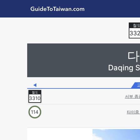
Skip to main content
GuideToTaiwan.com
Station Code
33
다
Daqing 
◀
서부 종
3310
114
타이중 