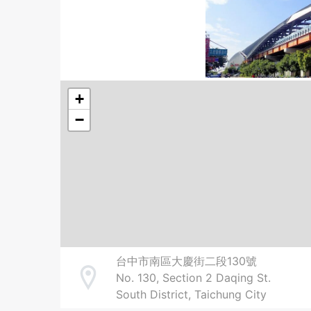
+
−
台中市南區大慶街二段130號
No. 130, Section 2 Daqing St.
Address
South District, Taichung City