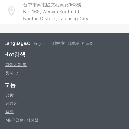
台中市南屯區文心南路168號
No. 168, Wenxin South Rd.
Address
Nantun District, Taichung City
Languages:
English
正體中文
日本語
한국어
Footer
Hot검색
타이베이 역
핑시 선
교통
공항
신칸센
철로
MRT(첩운) 지하철