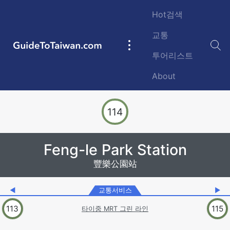
Skip to main content
Hot검색
교통
GuideToTaiwan.com
Main
투어리스트
navigation
About
Station Code
114
Feng-le Park Station
豐樂公園站
◀
교통서비스
▶
113
115
타이중 MRT 그린 라인