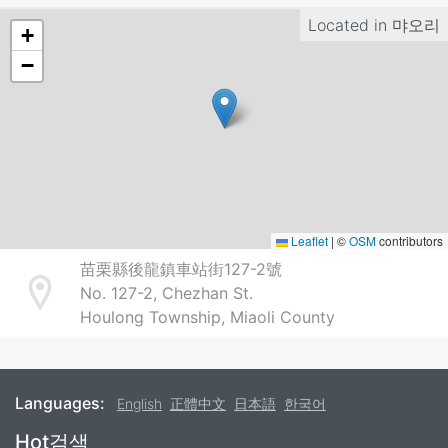
Located in
먀오리
+
−
Leaflet
|
©
OSM
contributors
苗栗縣後龍鎮車站街127-2號
No. 127-2, Chezhan St.
Address
Houlong Township, Miaoli County
Languages:
English
正體中文
日本語
한국어
Footer
Hot검색