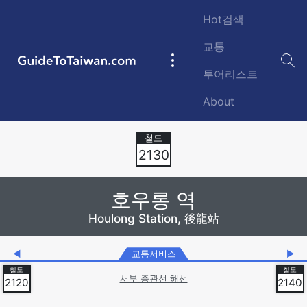
Skip to main content
Hot검색
교통
GuideToTaiwan.com
Main
투어리스트
navigation
About
Station Code
2130
호우롱 역
Houlong Station, 後龍站
◀
교통서비스
▶
서부 종관선 해선
2120
2140