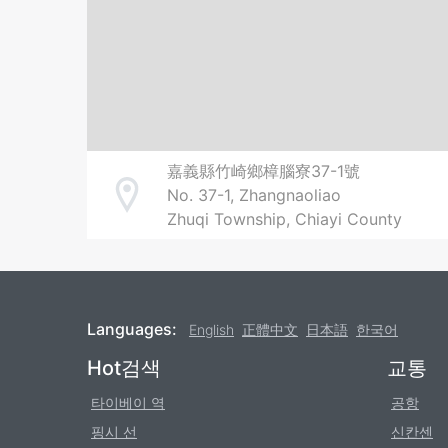
嘉義縣竹崎鄉樟腦寮37-1號
No. 37-1, Zhangnaoliao
Address
Zhuqi Township, Chiayi County
Languages:
English
正體中文
日本語
한국어
Footer
Hot검색
교통
타이베이 역
공항
핑시 선
신칸센