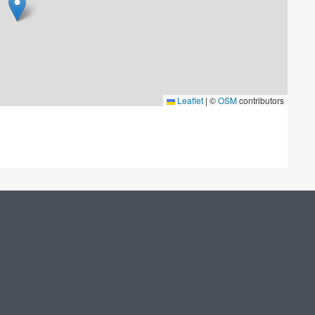
Leaflet
|
©
OSM
contributors