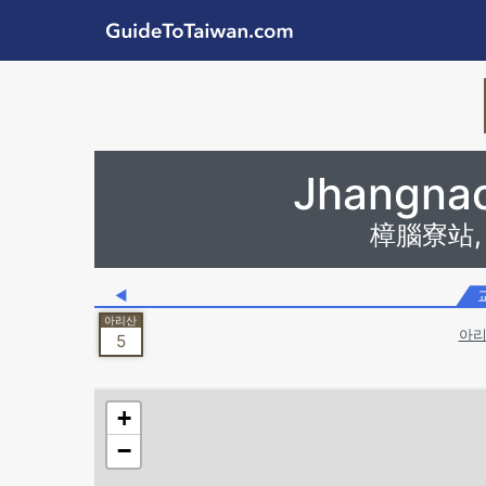
Skip to main content
GuideToTaiwan.com
Station Code
Jhangnao
樟腦寮站, Z
◀
아리
5
+
−